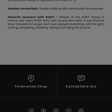
Playsuits
Handsch
GESCHENKKARTE
Schals
Fashion essentials:
Simple clothing with some great accessories.
FAQ
Snow-
Schultas
ansehen
Shorts
Accessoi
Schulbe
Favorite moment with ROXY:
I stayed at the ROXY house in
WUNSCHLISTE
France with many ROXY Girls from around the world. It was the first
Hüte & B
time I traveled to Europe and I just enjoyed everything with the girls,
surfing, competing, cheering, eating and riding the bicycle.
Röcke
Accessoi
Sonnenbr
Wetsuits
Rashgua
Neopren
Accessoi
Finde einen Shop
Kontaktiere Uns
Swim
Kleidung